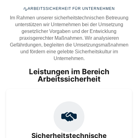
ARBEITSSICHERHEIT FÜR UNTERNEHMEN
Im Rahmen unserer sicherheitstechnischen Betreuung
unterstützen wir Unternehmen bei der Umsetzung
gesetzlicher Vorgaben und der Entwicklung
praxisgerechter Maßnahmen. Wir analysieren
Gefährdungen, begleiten die Umsetzungsmaßnahmen
und fördern eine gelebte Sicherheitskultur im
Unternehmen.
Leistungen im Bereich
Arbeitssicherheit
Wir stellen Ihnen qualifizierte Fachkräfte für
Arbeitssicherheit zur Verfügung und übernehmen die
sicherheitstechnische Betreuung gemäß DGUV
Vorschrift 2, z. B. durch regelmäßige Begehungen in
Sicherheitstechnische
Ihrem Unternehmen.