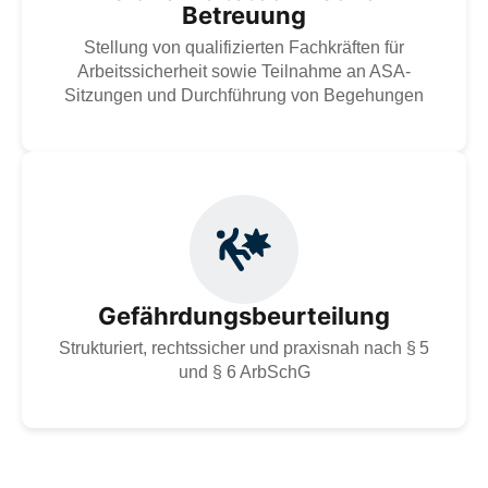
Betreuung
Zur Dienstleistung
Stellung von qualifizierten Fachkräften für
Arbeitssicherheit sowie Teilnahme an ASA-
Sitzungen und Durchführung von Begehungen
Gefährdungsbeurteilung nach § 5 und § 6 ArbSchG –
strukturiert, rechtssicher und praxisnah. Wir
unterstützen bei der Analyse, Maßnahmenplanung,
Dokumentation und regelmäßiger Aktualisierung gemäß
DGUV-Vorgaben.
Gefährdungsbeurteilung
Zur Dienstleistung
Strukturiert, rechtssicher und praxisnah nach § 5
und § 6 ArbSchG