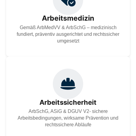
betriebsärztlich fundiert, präventiv ausgerichtet und
rechtssicher umgesetzt. Für die Gesundheit im
Arbeitsumfeld und die gesetzeskonforme Gestaltung
Arbeitsmedizin
moderner Arbeitsbedingungen.
Gemäß ArbMedVV & ArbSchG – medizinisch
Zur Dienstleistung
fundiert, präventiv ausgerichtet und rechtssicher
umgesetzt
Professionelle Arbeitssicherheit nach ArbSchG, ASiG
und DGUV: Gefährdungsbeurteilungen, Unterweisungen
und Beratung für sichere Arbeitsbedingungen, wirksame
Prävention und rechtssichere Abläufe zur Erhaltung der
Gesundheit und Sicherheit der Mitarbeitenden.
Arbeitssicherheit
ArbSchG, ASiG & DGUV V2- sichere
Zur Dienstleistung
Arbeitsbedingungen, wirksame Prävention und
rechtssichere Abläufe