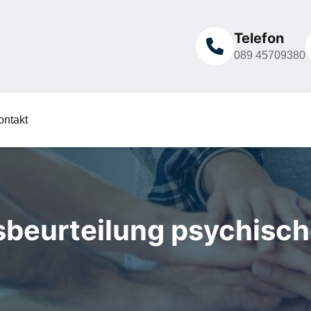
Telefon
089 45709380
ontakt
beurteilung psychisch