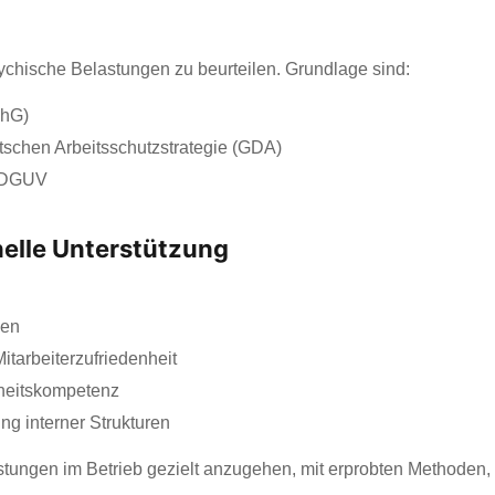
sychische Belastungen zu beurteilen. Grundlage sind:
chG)
chen Arbeitsschutzstrategie (GDA)
r DGUV
nelle Unterstützung
gen
tarbeiterzufriedenheit
heitskompetenz
ng interner Strukturen
astungen im Betrieb gezielt anzugehen, mit erprobten Methode