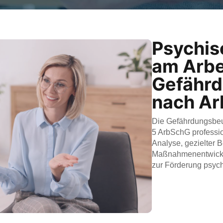
Psychis
am Arbe
Gefährd
nach A
Die Gefährdungsbeu
5 ArbSchG profession
Analyse, gezielter 
Maßnahmenentwickl
zur Förderung psyc